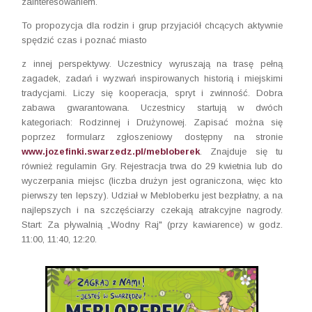
zainteresowaniem.
To propozycja dla rodzin i grup przyjaciół chcących aktywnie
spędzić czas i poznać miasto
z innej perspektywy. Uczestnicy wyruszają na trasę pełną
zagadek, zadań i wyzwań inspirowanych historią i miejskimi
tradycjami. Liczy się kooperacja, spryt i zwinność. Dobra
zabawa gwarantowana. Uczestnicy startują w dwóch
kategoriach: Rodzinnej i Drużynowej. Zapisać można się
poprzez formularz zgłoszeniowy dostępny na stronie
www.jozefinki.swarzedz.pl/mebloberek
. Znajduje się tu
również regulamin Gry. Rejestracja trwa do 29 kwietnia lub do
wyczerpania miejsc (liczba drużyn jest ograniczona, więc kto
pierwszy ten lepszy). Udział w Mebloberku jest bezpłatny, a na
najlepszych i na szczęściarzy czekają atrakcyjne nagrody.
Start: Za pływalnią „Wodny Raj" (przy kawiarence) w godz.
11:00, 11:40, 12:20.