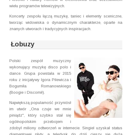
wielu programów telewizyjnych.
Koncerty zespołu łączą muzykę, taniec i elementy sceniczne,
tworząc widowiska o dynamicznym charakterze, oparte na
znanych utworach i tradycyjnych inspiracjach.
Łobuzy
Polski zespół muzyczny
wykonujący muzykę disco polo i
dance. Grupa powstała w 2015
roku z inicjatywy Igora Pilewicza i
Bogumiła Romanowskiego
(Boogie i Discomił).
Największą popularność przyniósł
im utwór „Ona czuje we mnie
piniądz", który szybko stał się
ogólnopolskim przebojem i
zdobył miliony odtworzeń w internecie. Singiel uzyskał status
diamentowej płyty, a teledysk do dziś cieszy się dużą