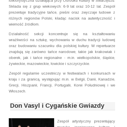
folklorystyczna działająca przy Ośrodku Kultury w Swarzędzu.
Składa się z grup wiekowych: 6-9 lat oraz 10-12 lat. Zespół
prezentuje tradycyjne tańce, pieśni oraz zwyczaje ludowe z
różnych regionów Polski, kładąc nacisk na autentyczność i
wierność źródłom.
Działalność sekcji koncentruje się na kształtowaniu
wrażliwości na sztukę, wychowaniu w duchu tradycji ludowej
oraz budowaniu szacunku dla polskiej kultury. W repertuarze
znajdują się zarówno tańce narodowe, takie jak krakowiak i
oberek, jak i tańce regionalne - m.in. wielkopolskie, śląskie,
żywieckie, mazowieckie, łowickie i szczyrzyckie.
Zespół regularnie uczestniczy w festiwalach i konkursach w
kraju i za granicą, występując m.in. w Belgii, Danii, Kanadzie,
Grecji, Hiszpanii, Francji, Portugalii, Korei Południowej i we
Włoszech.
Don Vasyl i Cygańskie Gwiazdy
Zespół artystyczny prezentujący