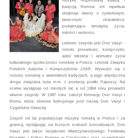
muzykę inspirowaną kulturą i
tradycją Romów. Ich repertuar
obejmuje utwory o żywiołowym,
tanecznym charakterze,
podejmujące tematykę życia,
miłości i wolności.
Liderem zespołu jest Don Vasyl -
romski piosenkarz, kompozytor,
autor tekstów i animator życia
kulturalnego społeczności romskiej w Polsce, członek Związku
Polskich Autorów i Kompozytorów ZAKR. Wywodzi się z
rodziny romskiej o wieloletnich tradycjach, a jego artystyczna
droga związana była m.in. z postacią poetki Papuszy. Na
scenie występuje od młodych lat, a od 1984 roku prowadzi
własne zespoły. W 1987 roku założył formację Don Vasyl i
Roma, która obecnie funkcjonuje pod nazwą Don Vasyl i
Cygańskie Gwiazdy.
Zespół od lat popularyzuje muzykę romską w Polsce i za
granicą, występując na licznych scenach koncertowych. Don
Vasyl jest także inicjatorem Międzynarodowego Festiwalu
Piosenki i Kultury Romów w Ciechocinku oraz uczestnikiem